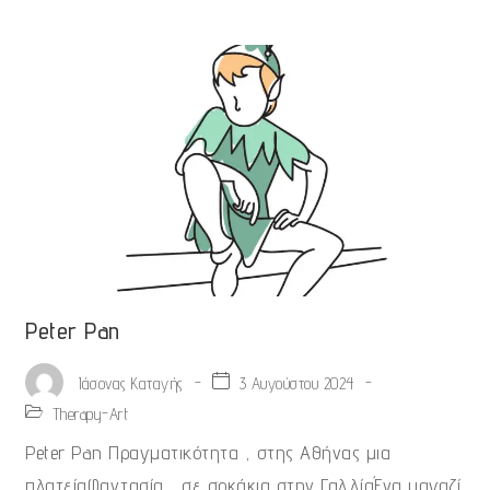
Peter Pan
-
3 Αυγούστου 2024
-
Ιάσονας Καταγής
Therapy-Art
Peter Pan Πραγματικότητα , στης Αθήνας μια
πλατείαΦαντασία , σε σοκάκια στην ΓαλλίαΈνα μαγαζί