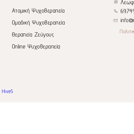
Λεωφό
Ατομική Ψυχοθεραπεία
6974
info@
Ομαδική Ψυχοθεραπεία
Πολιτι
Θεραπεία Ζεύγους
Online Ψυχοθεραπεία
y
Hive5