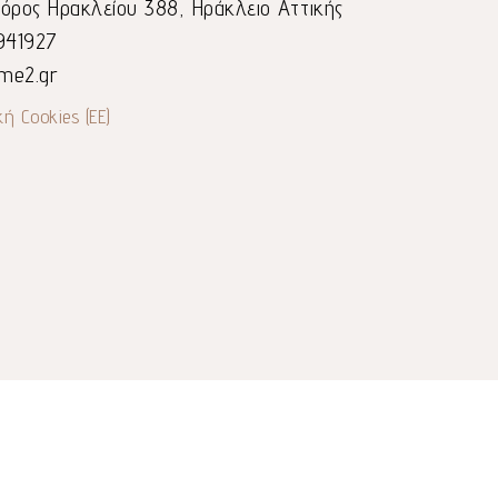
ρος Ηρακλείου 388, Ηράκλειο Αττικής
941927
me2.gr
κή Cookies (ΕΕ)