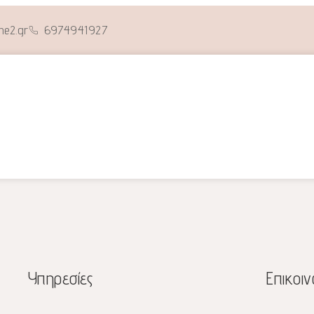
me2.gr
6974941927
Υπηρεσίες
Επικοιν