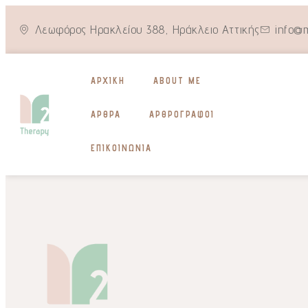
Λεωφόρος Ηρακλείου 388, Ηράκλειο Αττικής
info@
ΑΡΧΙΚΉ
ABOUT ME
ΆΡΘΡΑ
ΑΡΘΡΟΓΡΆΦΟΙ
ΕΠΙΚΟΙΝΩΝΊΑ